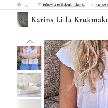
info@karinslillakrukmakeri.se
+46 705 
Karins Lilla Krukmake