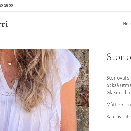
92 08 22
ri
He
Stor o
Stor oval 
också utmär
Glaserad in
Mått 35 cm
Kan fås i ol