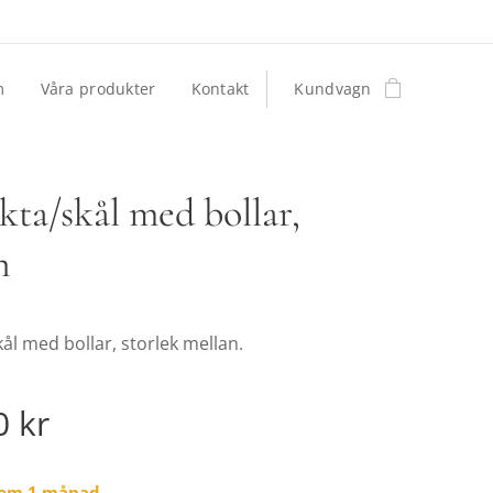
m
Våra produkter
Kontakt
Kundvagn
kta/skål med bollar,
n
kål med bollar, storlek mellan.
0
kr
g om 1 månad