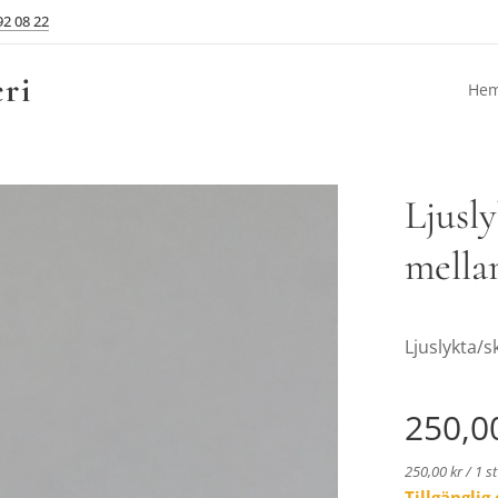
92 08 22
ri
He
Ljusly
mella
Ljuslykta/s
250,0
250,00 kr / 1 st
Tillgängli