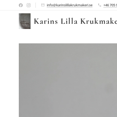
info@karinslillakrukmakeri.se
+46 705 
Karins Lilla Krukmake