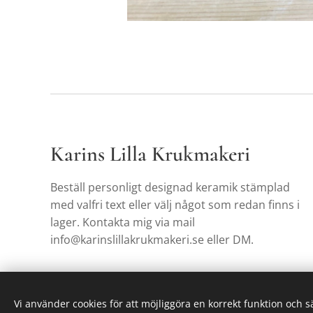
Karins Lilla Krukmakeri
Beställ personligt designad keramik stämplad
med valfri text eller välj något som redan finns i
lager. Kontakta mig via mail
info@karinslillakrukmakeri.se eller DM.
Vi använder cookies för att möjliggöra en korrekt funktion och 