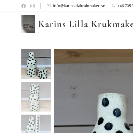
info@karinslillakrukmakeri.se
+46 705 
Karins Lilla Krukmake