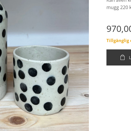
Kan även k
mugg 220 k
970,0
Tillgängli