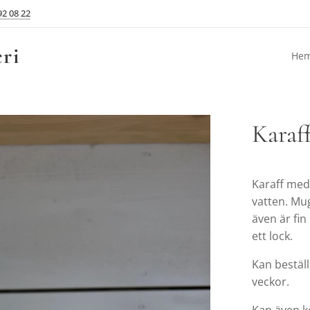
92 08 22
ri
He
Karaf
Karaff med
vatten. Mu
även är fi
ett lock.
Kan beställ
veckor.