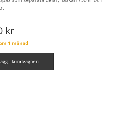
öpas som separata delar, flaskan 790 kr och
r.
0
kr
g om 1 månad
Lägg i kundvagnen