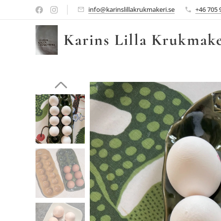
info@karinslillakrukmakeri.se
+46 705 
Karins Lilla Krukmake