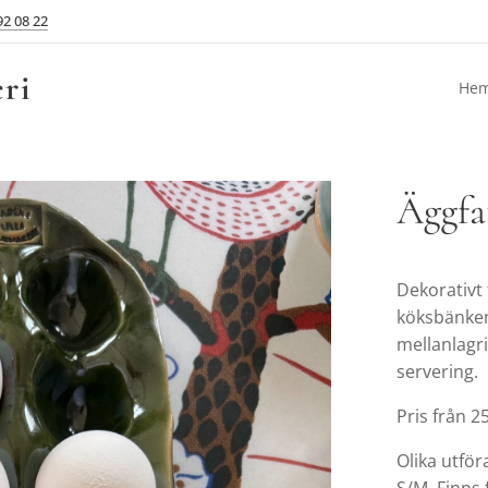
92 08 22
ri
He
Äggfa
Dekorativt 
köksbänken 
mellanlagri
servering.
Pris från 25
Olika utför