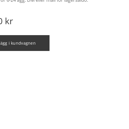
för 6-24 ägg. DM eller mail för lagersaldo.
0
kr
Lägg i kundvagnen